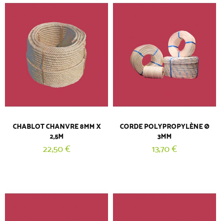
CHABLOT CHANVRE 8MM X
CORDE POLYPROPYLÈNE Ø
2,5M
3MM
22,50 €
13,70 €
(1 AVIS)