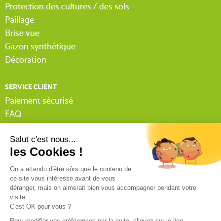
Protection des cultures / des sols
Paillage
Brise vue
Gazon synthétique
Décoration
SERVICE CLIENT
Paiement sécurisé
FAQ
Livraison
Lexique Tissnet
Suivi commande invité
Contactez-nous
03 90 29 31 62