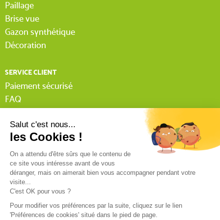
Paillage
Brise vue
Gazon synthétique
Décoration
SERVICE CLIENT
Paiement sécurisé
FAQ
Livraison
Lexique Tissnet
Suivi commande invité
Contactez-nous
03 90 29 31 62
Mentions légales