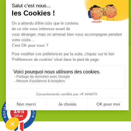
VOUS ÊTES UN PROFESSIONNEL ?
Nous commercialisons uniquement
des produits de qualité professionnelle.
Ces produits sont fabriqués dans les
usines les plus modernes. Chaque
produit dispose de sa fiche technique
que vous pouvez vous procurer sur
demande.
EN SAVOIR PLUS
9.4
/10
540 avis