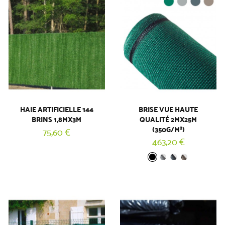
HAIE ARTIFICIELLE 144
BRISE VUE HAUTE
BRINS 1,8MX3M
QUALITÉ 2MX25M
(1 AVIS)
(350G/M²)
75,60 €
463,20 €