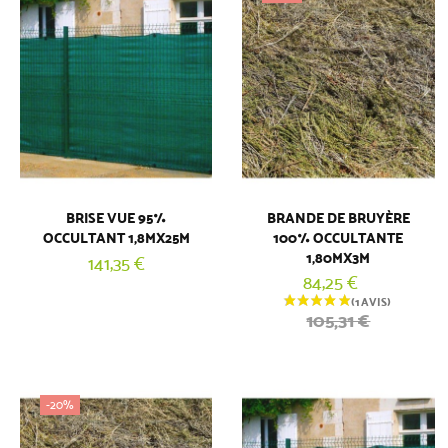
BRISE VUE 95%
BRANDE DE BRUYÈRE
OCCULTANT 1,8MX25M
100% OCCULTANTE
1,80MX3M
141,35 €
84,25 €
(5 AVIS)
105,31 €
-20%