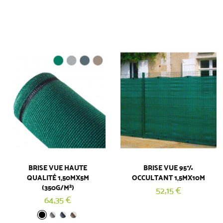
BRISE VUE HAUTE
BRISE VUE 95%
QUALITÉ 1,50MX5M
OCCULTANT 1,5MX10M
(350G/M²)
52,15 €
64,35 €