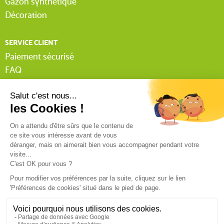
Gazon synthétique
Décoration
SERVICE CLIENT
Paiement sécurisé
FAQ
Livraison
Lexique Tissnet
Suivi commande invité
Contactez-nous
03 90 29 31 62
Mentions légales
Conditions générales de vente
RGPD