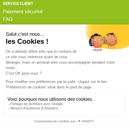
SERVICE CLIENT
Paiement sécurisé
FAQ
Livraison
Lexique Tissnet
Suivi commande invité
Contactez-nous
03 90 29 31 62
Mentions légales
Conditions générales de vente
RGPD
Politique de confidentialité
9.4
/10
540 avis
© Tissnet 2024 - Réalisation :
C’est qui Maurice ?