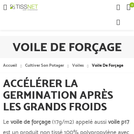
0

VOILE DE FORÇAGE
Accueil
Cultiver Son Potager
Voiles
Voile De Forçage
ACCÉLÉRER LA
GERMINATION APRÈS
LES GRANDS FROIDS
Le
v
oile de forçage
(17g/m2) appelé aussi
voile p17
est un produit non tissé 100% polypropylène avec