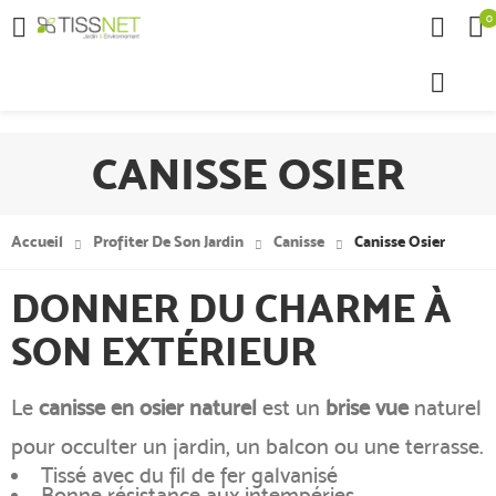
0

CANISSE OSIER
Accueil
Profiter De Son Jardin
Canisse
Canisse Osier
DONNER DU CHARME À
SON EXTÉRIEUR
Le
canisse en osier naturel
est un
brise vue
naturel
pour occulter un jardin, un balcon ou une terrasse.
Tissé avec du fil de fer galvanisé
Bonne résistance aux intempéries