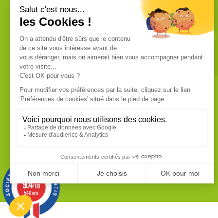
VOUS ÊTES UN PROFESSIONNEL ?
Nous commercialisons uniquement
des produits de qualité professionnelle.
Ces produits sont fabriqués dans les
usines les plus modernes. Chaque
produit dispose de sa fiche technique
que vous pouvez vous procurer sur
demande.
EN SAVOIR PLUS
9.4
/10
540 avis