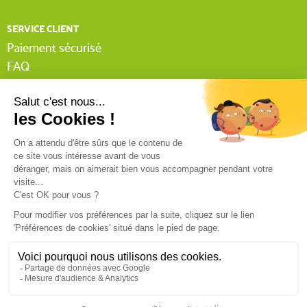
SERVICE CLIENT
Paiement sécurisé
FAQ
Livraison
Lexique Tissnet
Suivi commande invité
Contactez-nous
03 90 29 31 62
Mentions légales
Conditions générales de vente
RGPD
Politique de confidentialité