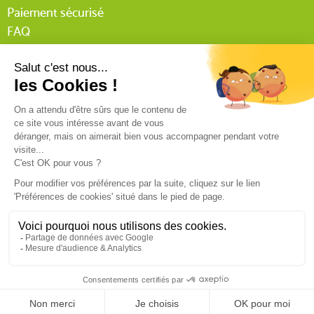
Paiement sécurisé
FAQ
Livraison
Lexique Tissnet
Suivi commande invité
Contactez-nous
03 90 29 31 62
Mentions légales
Conditions générales de vente
RGPD
Politique de confidentialité
9.4
/10
540 avis
© Tissnet 2024 - Réalisation :
C’est qui Maurice ?