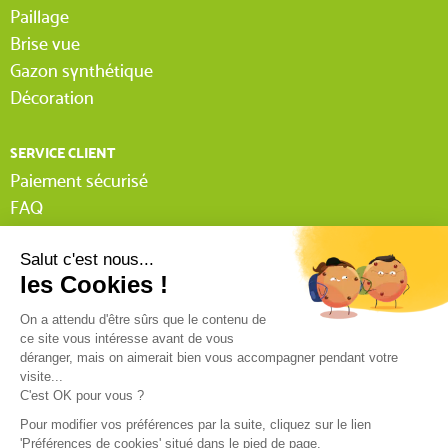
Paillage
Brise vue
Gazon synthétique
Décoration
SERVICE CLIENT
Paiement sécurisé
FAQ
Livraison
Lexique Tissnet
Suivi commande invité
Contactez-nous
03 90 29 31 62
Mentions légales