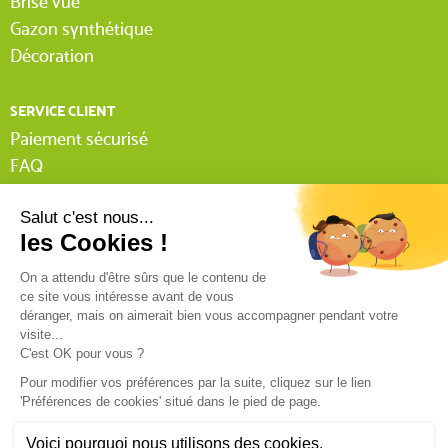
Brise vue
Gazon synthétique
Décoration
(2 avis)
SERVICE CLIENT
Paiement sécurisé
FAQ
Livraison
Lexique Tissnet
Suivi commande invité
Contactez-nous
03 90 29 31 62
Mentions légales
Conditions générales de vente