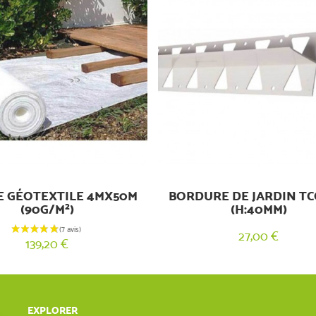
E GÉOTEXTILE 4MX50M
BORDURE DE JARDIN T
(90G/M²)
(H:40MM)
27,00 €
139,20 €
EXPLORER