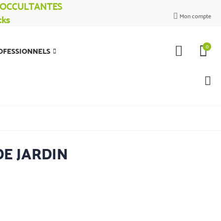
% OCCULTANTES
Mon compte
cks

0
OFESSIONNELS
E JARDIN