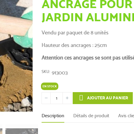
ANCRAGE POUR
JARDIN ALUMIN
Vendu par paquet de 8 unités
Hauteur des ancrages : 25cm
Attention ces ancrages se sont pas utilis
SKU
913003
EN STOCK
AJOUTER AU PANIER
Description
Détails de produit
Avis cli