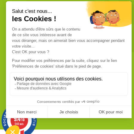
VOUS ÊTES UN PROFESSIONNEL ?
Nous commercialisons uniquement
des produits de qualité professionnelle.
Ces produits sont fabriqués dans les
usines les plus modernes. Chaque
produit dispose de sa fiche technique
que vous pouvez vous procurer sur
demande.
EN SAVOIR PLUS
(3 avis)
9.4
/10
540 avis