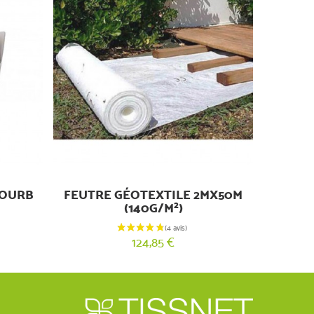
COURB
FEUTRE GÉOTEXTILE 2MX50M
(140G/M²)
124,85 €