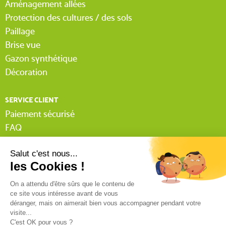
Aménagement allées
Protection des cultures / des sols
Paillage
Brise vue
Gazon synthétique
Décoration
SERVICE CLIENT
Paiement sécurisé
FAQ
Livraison
Lexique Tissnet
Suivi commande invité
Contactez-nous
03 90 29 31 62