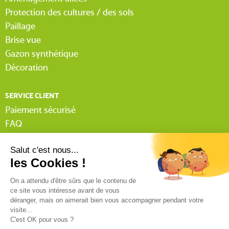
Protection des cultures / des sols
Paillage
Brise vue
Gazon synthétique
Décoration
SERVICE CLIENT
Paiement sécurisé
FAQ
Livraison
Lexique Tissnet
Suivi commande invité
Contactez-nous
03 90 29 31 62