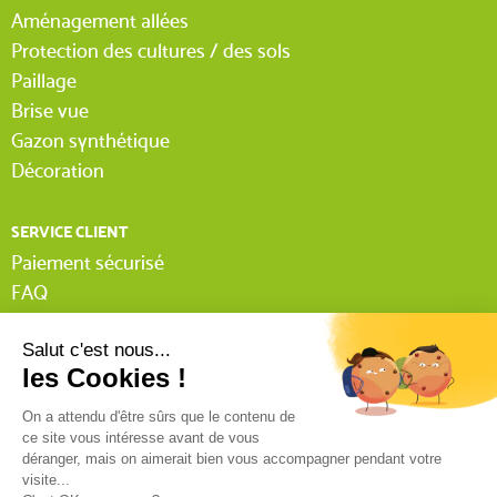
Aménagement allées
Protection des cultures / des sols
Paillage
Brise vue
Gazon synthétique
Décoration
SERVICE CLIENT
Paiement sécurisé
FAQ
Livraison
Lexique Tissnet
Suivi commande invité
Contactez-nous
03 90 29 31 62