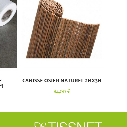
E
CANISSE OSIER NATUREL 2MX3M
²)
84,00 €