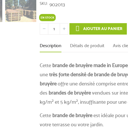
SKU
902013
EN STOCK
AJOUTER AU PANIER
Description
Détails de produit
Avis cli
Cette
brande de bruyère made in Europe
une
très forte densité de brande de bruy
bruyère
offre une densité comprise entr
des
brandes de bruyère
vendues sur inte
2
2
kg/m
et 5 kg/m
, insuffisante pour un
Cette
brande de bruyère
est idéale pour 
votre terrasse ou votre jardin.