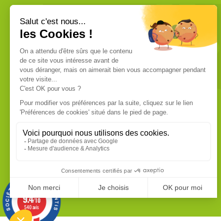
VOUS ÊTES UN PROFESSIONNEL ?
Nous commercialisons uniquement
des produits de qualité professionnelle.
Ces produits sont fabriqués dans les
usines les plus modernes. Chaque
produit dispose de sa fiche technique
que vous pouvez vous procurer sur
demande.
EN SAVOIR PLUS
9.4
/10
540 avis