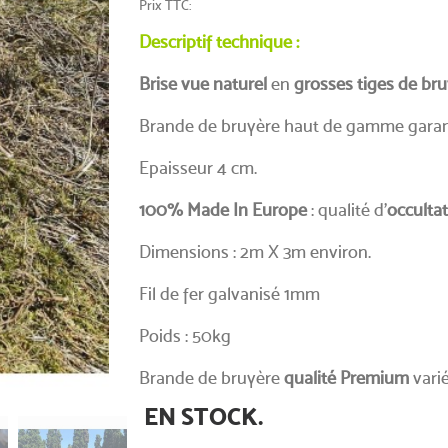
Prix TTC
(1 avis)
Descriptif technique :
Brise vue naturel
en
grosses tiges de br
Brande de bruyère haut de gamme garanti
Epaisseur 4 cm.
100% Made In Europe
: qualité d'
occultat
Dimensions : 2m X 3m environ.
Fil de fer galvanisé 1mm
Poids : 50kg
Brande de bruyère
qualité Premium
varié
EN STOCK.