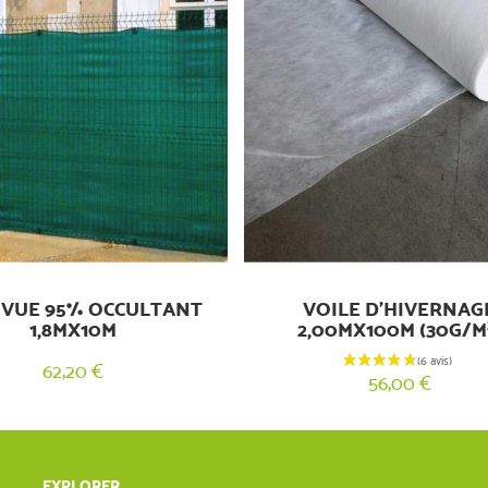
 VUE 95% OCCULTANT
VOILE D'HIVERNAG
1,8MX10M
2,00MX100M (30G/M
62,20 €
56,00 €
EXPLORER