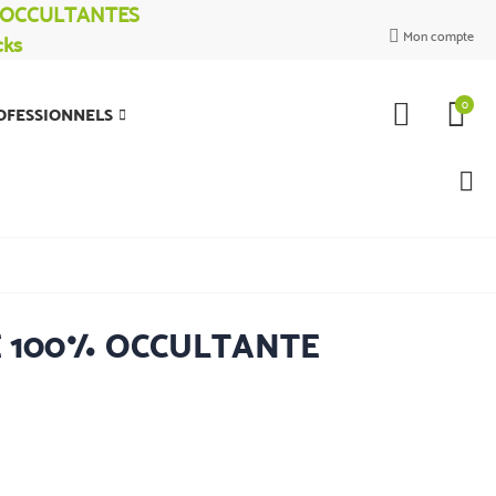
% OCCULTANTES
Mon compte
cks

0
OFESSIONNELS
 100% OCCULTANTE