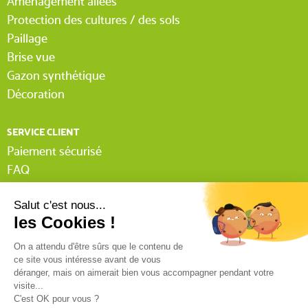
Aménagement allées
Protection des cultures / des sols
Paillage
Brise vue
Gazon synthétique
Décoration
SERVICE CLIENT
Paiement sécurisé
FAQ
Livraison
Lexique Tissnet
Suivi commande invité
Contactez-nous
03 90 29 31 62