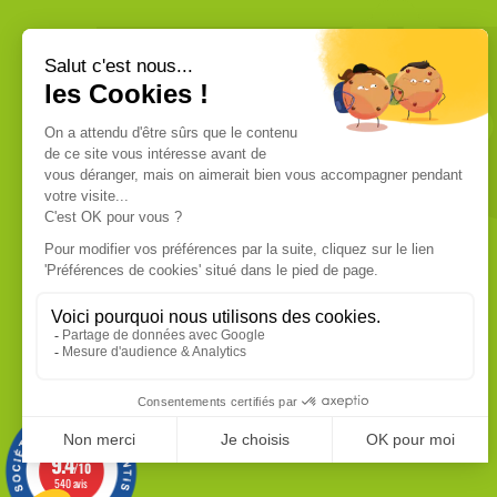
VOUS ÊTES UN PROFESSIONNEL ?
Nous commercialisons uniquement
des produits de qualité professionnelle.
Ces produits sont fabriqués dans les
usines les plus modernes. Chaque
produit dispose de sa fiche technique
que vous pouvez vous procurer sur
demande.
EN SAVOIR PLUS
9.4
/10
540 avis