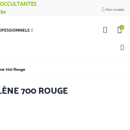
% OCCULTANTES
Mon compte
cks

0
OFESSIONNELS
ène 700 Rouge
LÈNE 700 ROUGE