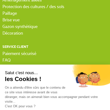
Protection des cultures / des sols
Paillage
Brise vue
Gazon synthétique
Décoration
SERVICE CLIENT
Paiement sécurisé
FAQ
Livraison
Lexique Tissnet
Suivi commande invité
Contactez-nous
03 90 29 31 62