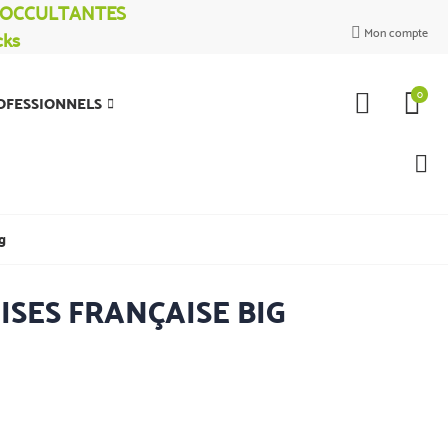
% OCCULTANTES
Mon compte
cks

0
OFESSIONNELS
g
SES FRANÇAISE BIG