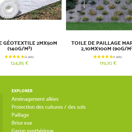
E GÉOTEXTILE 2MX50M
TOILE DE PAILLAGE M
(140G/M²)
2,10MX100M (90G/M
124,85 €
119,70 €
EXPLORER
Aménagement allées
Protection des cultures / des sols
Paillage
Brise vue
Gazon synthétique