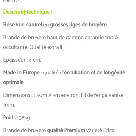
Prix TTC
Descriptif technique :
Brise vue naturel
en
grosses tiges de bruyère
(7 avis)
Brande de bruyère haut de gamme garantie 100%
occultante. Qualité extra !!
Epaisseur : 4 cm.
Made In Europe
: qualité d'
occultation et de longévité
optimale
Dimensions : 1,50m X 3m environ. Fil de fer galvanisé
1mm.
Poids : 38kg
Brande de bruyère
qualité Premium
variété Erica