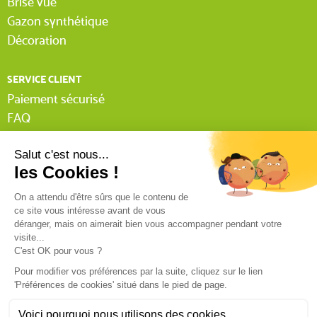
Brise vue
Gazon synthétique
Décoration
SERVICE CLIENT
Paiement sécurisé
FAQ
Livraison
(1 avis)
Lexique Tissnet
Suivi commande invité
Contactez-nous
03 90 29 31 62
Mentions légales
Conditions générales de vente