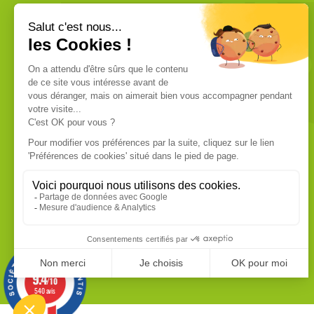
VOUS ÊTES UN PROFESSIONNEL ?
Nous commercialisons uniquement
des produits de qualité professionnelle.
Ces produits sont fabriqués dans les
usines les plus modernes. Chaque
produit dispose de sa fiche technique
que vous pouvez vous procurer sur
demande.
EN SAVOIR PLUS
9.4
/10
540 avis