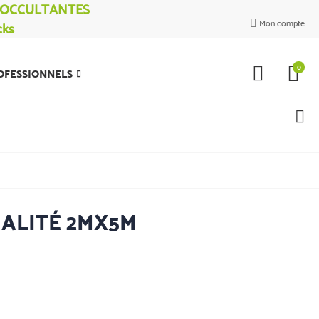
% OCCULTANTES
Mon compte
cks

0
OFESSIONNELS
UALITÉ 2MX5M