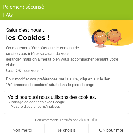
Paiement sécurisé
FAQ
Livraison
Lexique Tissnet
Suivi commande invité
Contactez-nous
03 90 29 31 62
Mentions légales
Conditions générales de vente
RGPD
Politique de confidentialité
9.4
/10
540 avis
© Tissnet 2024 - Réalisation :
C’est qui Maurice ?