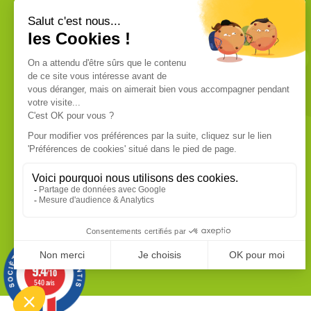
VOUS ÊTES UN PROFESSIONNEL ?
Nous commercialisons uniquement
des produits de qualité professionnelle.
Ces produits sont fabriqués dans les
usines les plus modernes. Chaque
produit dispose de sa fiche technique
que vous pouvez vous procurer sur
demande.
EN SAVOIR PLUS
9.4
/10
540 avis