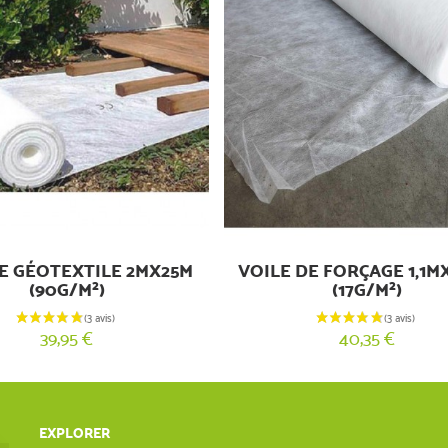
E GÉOTEXTILE 2MX25M
VOILE DE FORÇAGE 1,1M
(90G/M²)
(17G/M²)
39,95 €
40,35 €
EXPLORER