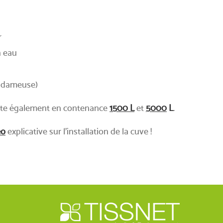
r
n eau
de dameuse)
xiste également en contenance
1500 L
et
5000
L
.
éo
explicative sur l'installation de la cuve !