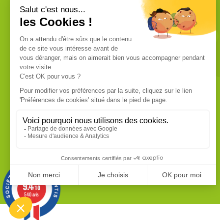
VOUS ÊTES UN PROFESSIONNEL ?
Nous commercialisons uniquement
des produits de qualité professionnelle.
Ces produits sont fabriqués dans les
usines les plus modernes. Chaque
produit dispose de sa fiche technique
que vous pouvez vous procurer sur
demande.
EN SAVOIR PLUS
9.4
/10
540 avis