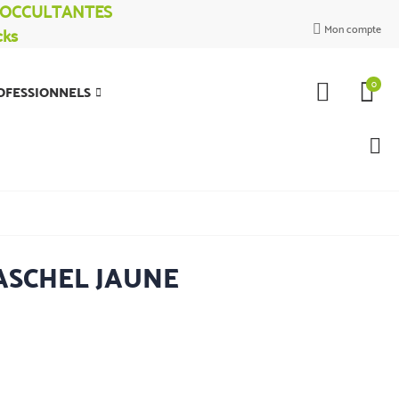
% OCCULTANTES
Mon compte
cks

0
OFESSIONNELS
RASCHEL JAUNE