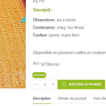
Prix TTC
(1 avis)
Descriptif :
Dimensions
: 40 x 60cm
Contenance
: 10kg (20 litres)
Couleur
: jaune (sans lien)
Disponible en plusieurs tailles et couleurs
SKU
SFTR0010
EN STOCK
AJOUTER AU PANIER
Description
Détails de produit
Avis cli