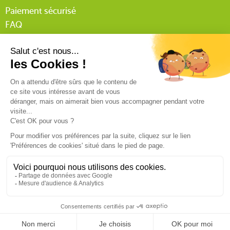
Paiement sécurisé
FAQ
Livraison
Lexique Tissnet
Suivi commande invité
Contactez-nous
03 90 29 31 62
Mentions légales
Conditions générales de vente
RGPD
Politique de confidentialité
9.4
/10
540 avis
© Tissnet 2024 - Réalisation :
C’est qui Maurice ?