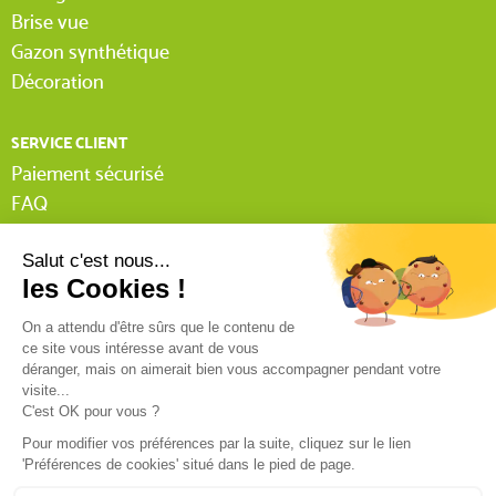
Brise vue
Gazon synthétique
Décoration
SERVICE CLIENT
Paiement sécurisé
FAQ
Livraison
Lexique Tissnet
Suivi commande invité
Contactez-nous
03 90 29 31 62
Mentions légales
Conditions générales de vente