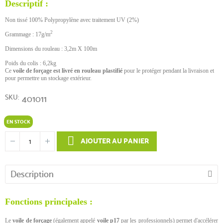
Descriptif :
Non tissé 100% Polypropylène avec traitement UV (2%)
2
Grammage : 17g/m
Dimensions du rouleau : 3,2m X 100m
Poids du colis : 6,2kg
Ce
voile de forçage est livré en rouleau plastifié
pour le protéger pendant la livraison et
pour permettre un stockage extérieur.
SKU
401011
EN STOCK
AJOUTER AU PANIER
Description
Fonctions principales :
Le
voile de forçage
(également appelé
voile p17
par les professionnels) permet d'accélérer