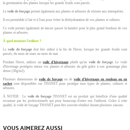
la germination des plantes lorsque les grands froids sont passés.
Le
voile de forçage
permet également aux plantes et arbustes de résister aux intempéries.
Il est perméable à l'air et à l'eau pour éviter la déshydratation de vos plantes et cultures.
Ce voile permet également de laisser passer la lumière pour le plus grand bonheur de vos
plantes et arbustes.
À quel moment l'utiliser ?
Le
voile de forçage
doit être utilisé à la fin de l'hiver, lorsque les grands froids sont
passés, du mois de mars au mois de mai.
Pendant l'hiver, utilisez un
voile d'hivernage
plutôt qu'un
voile de forçage
. Le voile
d'hivernage protégera mieux vos plantes et arbustes du gèle grâce à son grammage plus
dense (30g/m2).
Plusieurs dimensions de
voile de forçage
ou de
voile d'hivernage en rouleau ou en
sachet
sont disponibles sur TISSNET pour protéger tous types de plantes, cultures et
arbustes.
À NOTER : Le
voile de forçage
TISSNET est un produit qui bénéficie d'une qualité
reconnue par les professionnels qui pour beaucoup d'entre eux l'utilisent. Grâce à cette
qualité, le voile de forçage TISSNET peut être souvent réutilisé durant plusieurs saisons
VOUS AIMEREZ AUSSI